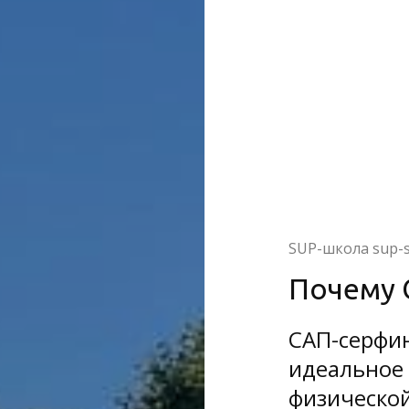
SUP-школа sup-s
Почему
САП-серфин
идеальное
физической