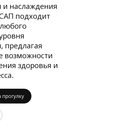
и и наслаждения
 САП подходит
 любого
 уровня
, предлагая
е возможности
ения здоровья и
сса.
а прогулку