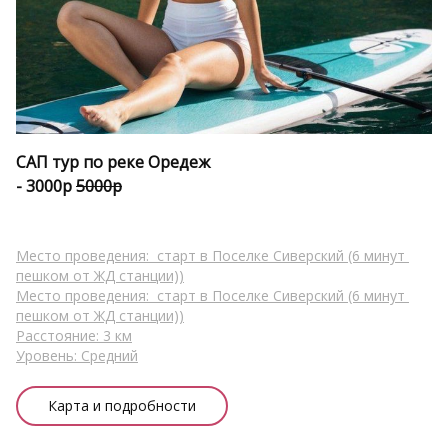
САП тур по реке Оредеж
- 3000р 
5000р
Место проведения:  старт в Поселке Сиверский (6 минут 
пешком от ЖД станции))
Место проведения:  старт в Поселке Сиверский (6 минут 
пешком от ЖД станции))
Расстояние: 3 км
Уровень: Средний
Карта и подробности