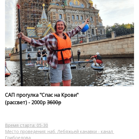
САП прогулка "Спас на Крови" 
(рассвет) - 2000
р 
3600р
Время старта: 05-30
Место проведения: наб. Лебяжьей канавки - канал 
Грибоедова